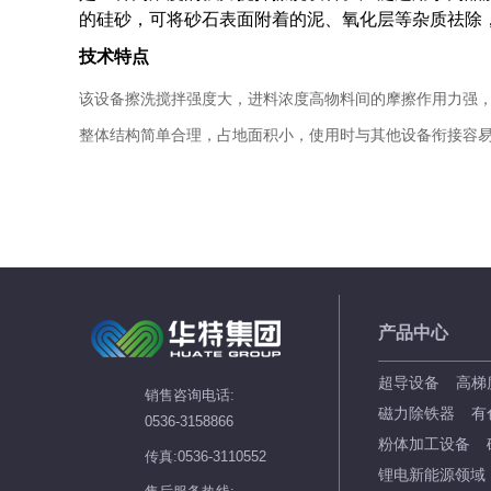
的硅砂，可将砂石表面附着的泥、氧化层等杂质祛除
技术特点
该设备擦洗搅拌强度大，进料浓度高物料间的摩擦作用力强
整体结构简单合理，占地面积小，使用时与其他设备衔接容
产品中心
超导设备
高梯
销售咨询电话:
磁力除铁器
有
0536-3158866
粉体加工设备
传真:0536-3110552
锂电新能源领域